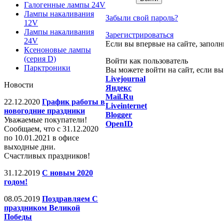
Галогенные лампы 24V
Лампы накаливания
Забыли свой пароль?
12V
Лампы накаливания
Зарегистрироваться
24V
Если вы впервые на сайте, запол
Ксеноновые лампы
(серия D)
Войти как пользователь
Парктроники
Вы можете войти на сайт, если вы
Livejournal
Новости
Яндекс
Mail.Ru
22.12.2020
График работы в
Liveinternet
новогодние праздники
Blogger
Уважаемые покупатели!
OpenID
Сообщаем, что с 31.12.2020
по 10.01.2021 в офисе
выходные дни.
Счастливых праздников!
31.12.2019
С новым 2020
годом!
08.05.2019
Поздравляем С
праздником Великой
Победы