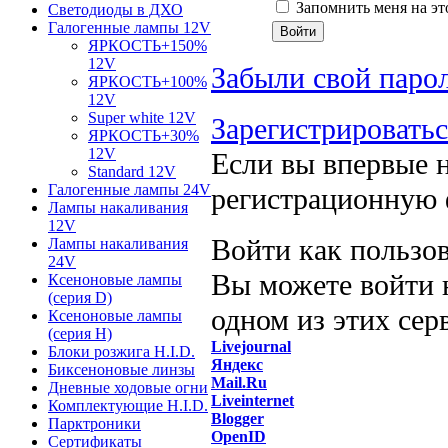
Запомнить меня на эт
Светодиоды в ДХО
Галогенные лампы 12V
ЯРКОСТЬ+150%
12V
Забыли свой паро
ЯРКОСТЬ+100%
12V
Super white 12V
Зарегистрировать
ЯРКОСТЬ+30%
12V
Если вы впервые н
Standard 12V
Галогенные лампы 24V
регистрационную 
Лампы накаливания
12V
Войти как пользо
Лампы накаливания
24V
Вы можете войти н
Ксеноновые лампы
(серия D)
одном из этих сер
Ксеноновые лампы
(серия Н)
Livejournal
Блоки розжига H.I.D.
Яндекс
Биксеноновые линзы
Mail.Ru
Дневные ходовые огни
Liveinternet
Комплектующие H.I.D.
Blogger
Парктроники
OpenID
Сертификаты