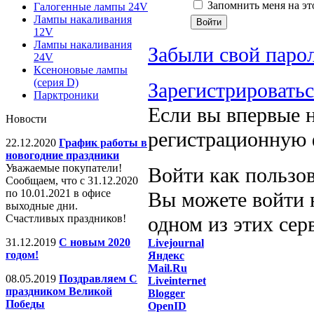
Запомнить меня на эт
Галогенные лампы 24V
Лампы накаливания
12V
Лампы накаливания
Забыли свой паро
24V
Ксеноновые лампы
(серия D)
Зарегистрировать
Парктроники
Если вы впервые н
Новости
регистрационную 
22.12.2020
График работы в
новогодние праздники
Уважаемые покупатели!
Войти как пользо
Сообщаем, что с 31.12.2020
по 10.01.2021 в офисе
Вы можете войти н
выходные дни.
Счастливых праздников!
одном из этих сер
31.12.2019
С новым 2020
Livejournal
годом!
Яндекс
Mail.Ru
08.05.2019
Поздравляем С
Liveinternet
праздником Великой
Blogger
Победы
OpenID