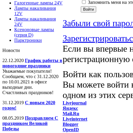
Запомнить меня на эт
Галогенные лампы 24V
Лампы накаливания
12V
Лампы накаливания
Забыли свой паро
24V
Ксеноновые лампы
(серия D)
Зарегистрировать
Парктроники
Если вы впервые н
Новости
регистрационную 
22.12.2020
График работы в
новогодние праздники
Уважаемые покупатели!
Войти как пользо
Сообщаем, что с 31.12.2020
по 10.01.2021 в офисе
Вы можете войти н
выходные дни.
Счастливых праздников!
одном из этих сер
31.12.2019
С новым 2020
Livejournal
годом!
Яндекс
Mail.Ru
08.05.2019
Поздравляем С
Liveinternet
праздником Великой
Blogger
Победы
OpenID